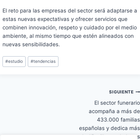
El reto para las empresas del sector será adaptarse a
estas nuevas expectativas y ofrecer servicios que
combinen innovación, respeto y cuidado por el medio
ambiente, al mismo tiempo que estén alineados con
nuevas sensibilidades.
Etiquetas
#
estudio
#
tendencias
de
la
entrada:
Navegación
SIGUIENTE
El sector funerario
de
acompaña a más de
entradas
433.000 familias
españolas y dedica más
de 15 millones de horas